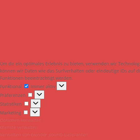
Um dir ein optimales Erlebnis zu bieten, verwenden wir Technolo
können wir Daten wie das Surfverhalten oder eindeutige IDs auf 
Funktionen beeinträchtigt werden.
Funktional
Funktional
Immer aktiv
Präferenzen
Präferenzen
Statistiken
Statistiken
Marketing
Marketing
Optionen verwalten
Dienste verwalten
Verwalten von {vendor_count}-Lieferanten