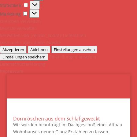
Statistiken
Statistiken
Marketing
Marketing
Optionen verwalten
Dienste verwalten
Verwalten von {vendor_count}-Lieferanten
Lese mehr über diese Zwecke
Akzeptieren
Ablehnen
Einstellungen ansehen
Einstellungen ansehen
Einstellungen speichern
Datenschutzerklärung
Impressum
Dornröschen aus dem Schlaf geweckt
Wir wurden beauftragt im Dachgeschoß eines Altbau
Wohnhauses neuen Glanz Erstahlen zu lassen.